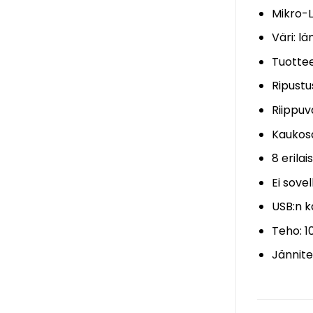
Mikro-L
Väri: l
Tuottee
Ripustu
Riippuv
Kaukos
8 erilai
Ei sove
USB:n 
Teho: 1
Jännite