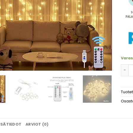
Varas
Valo
Tuote
Osast
ISÄTIEDOT
ARVIOT (0)