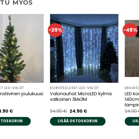
TU MYÖS
-29%
-48%
ET LED-VALOT
KORISTEELLISET LED-VALOT
ERILAIS
atiivinen joulukuusi
Valonauhat MicroLED kylmä
LED ko
valkoinen 3Mx3M
140cm
lämpim
kuperäinen
Nykyinen
Alkuperäinen
Nykyinen
4.90
€
34.90
€
24.90
€
24.90
nta
hinta
hinta
hinta
:
on:
oli:
on:
STOSKORIIN
LISÄÄ OSTOSKORIIN
LI
.90 €.
34.90 €.
34.90 €.
24.90 €.