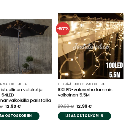
-57%
IA ​​VALOKETJUJA
LED JÄÄPUIKKO VALOKETJU
risteellinen valoketju
100LED-valoverho lämmin
 64LED
valkoinen 5.5M
änvalkoisilla paristoilla
Alkuperäinen
Nykyinen
Alkuperäinen
Nykyinen
€
12.90
€
29.99
€
12.99
€
hinta
hinta
hinta
hinta
oli:
on:
oli:
on:
SÄÄ OSTOSKORIIN
LISÄÄ OSTOSKORIIN
24.90 €.
12.90 €.
29.99 €.
12.99 €.