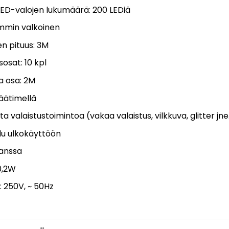
ED-valojen lukumäärä: 200 LEDiä
ämmin valkoinen
n pituus: 3M
sosat: 10 kpl
a osa: 2M
äätimellä
sta valaistustoimintoa (vakaa valaistus, vilkkuva, glitter jne
llu ulkokäyttöön
kanssa
0,2W
: 250V, ~ 50Hz