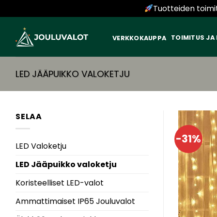
Tuotteiden toimi
Skip
to
TOIMITUS JA
VERKKOKAUPPA
content
LED JÄÄPUIKKO VALOKETJU
SELAA
-31%
LED Valoketju
LED Jääpuikko valoketju
Koristeelliset LED-valot
Ammattimaiset IP65 Jouluvalot