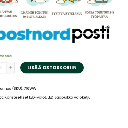
tossa
nauhat MicroLED lämmin valkoinen 3Mx2M määrä
LISÄÄ OSTOSKORIIN
tunnus (SKU):
716WW
ot:
Koristeelliset LED-valot
,
LED Jääpuikko valoketju