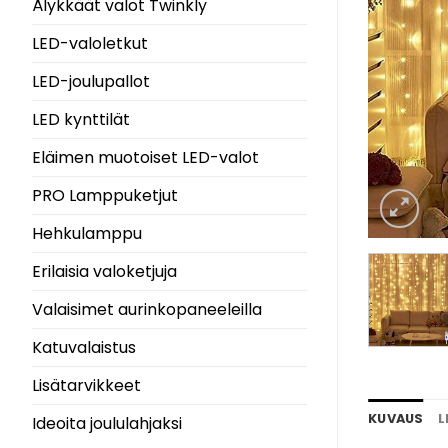
Älykkäät valot Twinkly
LED-valoletkut
LED-joulupallot
LED kynttilät
Eläimen muotoiset LED-valot
PRO Lamppuketjut
Hehkulamppu
Erilaisia ​​valoketjuja
Valaisimet aurinkopaneeleilla
Katuvalaistus
Lisätarvikkeet
KUVAUS
L
Ideoita joululahjaksi