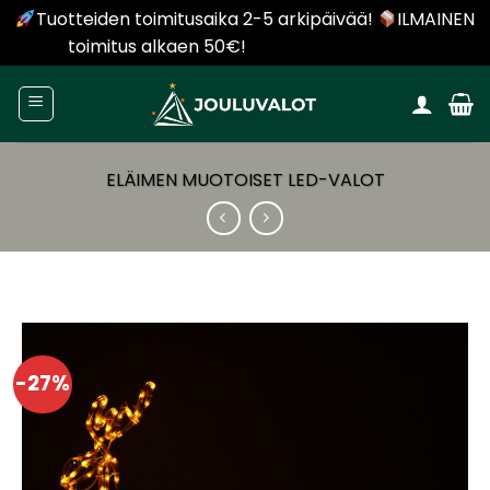
Tuotteiden toimitusaika 2-5 arkipäivää!
ILMAINEN
toimitus alkaen 50€!
Piilota tämä ilmoitus
Skip
to
content
ELÄIMEN MUOTOISET LED-VALOT
-27%