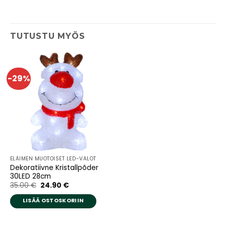
TUTUSTU MYÖS
-29%
ELÄIMEN MUOTOISET LED-VALOT
Dekoratiivne Kristallpõder
30LED 28cm
Alkuperäinen
Nykyinen
35.00
€
24.90
€
hinta
hinta
oli:
on:
LISÄÄ OSTOSKORIIN
35.00 €.
24.90 €.