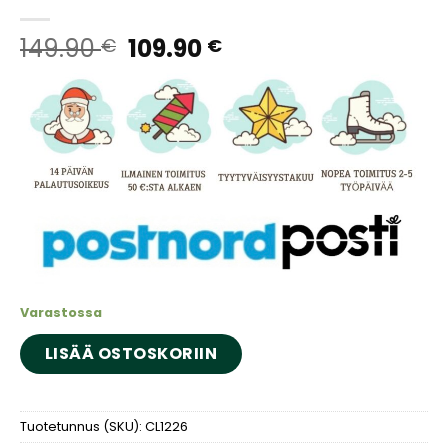
Alkuperäinen
Nykyinen
149.90
109.90
€
€
hinta
hinta
oli:
on:
149.90 €.
109.90 €.
Varastossa
LISÄÄ OSTOSKORIIN
Tuotetunnus (SKU):
CL1226