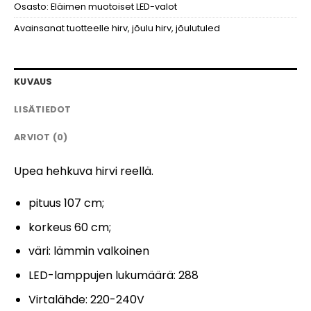
Osasto:
Eläimen muotoiset LED-valot
Avainsanat tuotteelle
hirv
,
jõulu hirv
,
jõulutuled
KUVAUS
LISÄTIEDOT
ARVIOT (0)
Upea hehkuva hirvi reellä.
pituus 107 cm;
korkeus 60 cm;
väri: lämmin valkoinen
LED-lamppujen lukumäärä: 288
Virtalähde: 220-240V